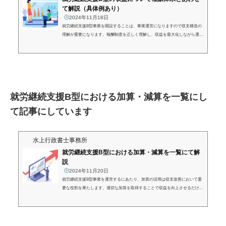
て解説（具体例あり）
2024年11月18日
就労継続支援B型事業を開設することは、事業運営になりますので収支構造の
理解が重要になります。報酬制度を正しく理解し、収益を最大化しながら運営
コストを効率化することが、持続可能な事業運営の鍵となります。本記事で
は、報酬の仕組みを収支の観点から、利益を生み出す運営戦略のヒントを解説
します。障害福祉サービスにおける収支構造「利益（就労支援事業収入）」＝
「基本報酬＋加算-減算」ー「経費（就労支援事業に関わる費用）」「基本報
酬＋加算-減算」については地域区分（地域単価）と利用者の「人数」と「日
数」にも影響...
就労継続支援B型における加算・減算を一覧にし
て記事にしています
水上行政書士事務所
就労継続支援B型における加算・減算を一覧にて解
説
2024年11月20日
就労継続支援B型事業を運営するにあたり、加算の活用は収支改善において重
要な役割を果たします。適切な加算を取得することで収益を向上させるだけで
なく、利用者への支援内容の充実にもつながります。本記事では、収支の観点
から加算の仕組みと取得条件を詳しく解説し、効率的な事業運営のヒントを提
供します。加算を活用して事業の成長、売上アップを目指しましょう。就労継
続支援B型における加算と減算就労継続支援B型事業所を運営するにあたり、