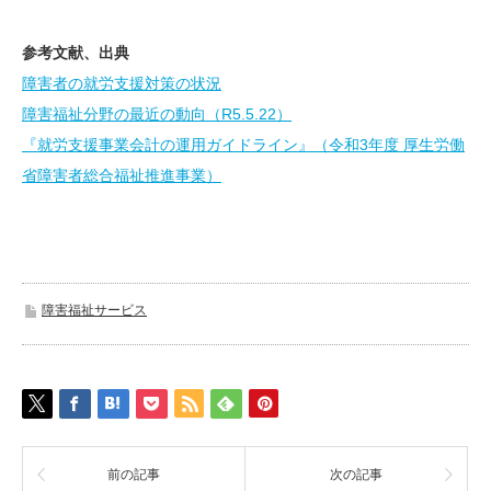
収益に直結する「加算」と「減算」についておさえておくことがポイントにな
ります。本...
参考文献、出典
障害者の就労支援対策の状況
障害福祉分野の最近の動向（R5.5.22）
『就労支援事業会計の運用ガイドライン』（令和3年度 厚生労働
省障害者総合福祉推進事業）
障害福祉サービス
前の記事
次の記事