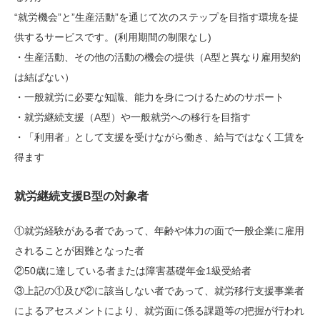
“就労機会”と”生産活動”を通じて次のステップを目指す環境を提
供するサービスです。(利用期間の制限なし)
・生産活動、その他の活動の機会の提供（A型と異なり雇用契約
は結ばない）
・一般就労に必要な知識、能力を身につけるためのサポート
・就労継続支援（A型）や一般就労への移行を目指す
・「利用者」として支援を受けながら働き、給与ではなく工賃を
得ます
就労継続支援B型の対象者
①就労経験がある者であって、年齢や体力の面で一般企業に雇用
されることが困難となった者
②50歳に達している者または障害基礎年金1級受給者
③上記の①及び②に該当しない者であって、就労移行支援事業者
によるアセスメントにより、就労面に係る課題等の把握が行われ