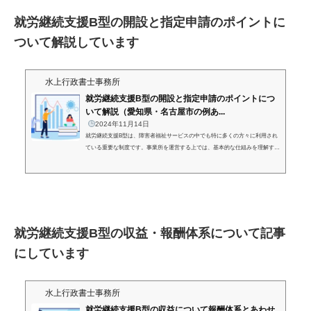
就労継続支援B型の開設と指定申請のポイントに
ついて解説しています
水上行政書士事務所
就労継続支援B型の開設と指定申請のポイントにつ
いて解説（愛知県・名古屋市の例あ...
2024年11月14日
就労継続支援B型は、障害者福祉サービスの中でも特に多くの方々に利用され
ている重要な制度です。事業所を運営する上では、基本的な仕組みを理解する
ことが成功の鍵となります。本記事では、就労継続支援B型の開設にむけたポ
イントをわかりやすく解説します。これから事業を開始しようとしている方
や、運営の見直しを検討している管理者の方に役立つ情報をお届けします。就
労継続支援B型 開設の流れ【愛知県・名古屋市の例】就労支援支援B型の事
業を開始する場合に大きく分けて2点、手続きが必要となります。・法人格
（会社）を有する...
就労継続支援B型の収益・報酬体系について記事
にしています
水上行政書士事務所
就労継続支援B型の収益について報酬体系とあわせ