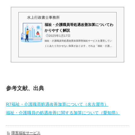
水上行政書士事務所
福祉・介護職員等処遇改善加算についてわ
かりやすく解説
2025年1月17日
福祉・介護職員等処遇改善加算障害福祉サービスを運営してい
くにあたり欠かせない加算があります。それは「福祉・介護職
員等処遇改善加算」になります。欠かせない加算ですが、その
算定要件は複雑となりますので解説します。処遇改善加算と
は？名称の通り「福祉・介護職員」の「処遇改善」を目的とし
た加算となり職員の賃金改善に充てる必要があります。令和6年
6月より「福祉・介護職員等処遇改善加算」に一本化された加算
になります。改定前は「処遇改善加算」「特定処遇改善加算」
「ベースアップ等支援加算」の3加算となっていました...
参考文献、出典
R7福祉・介護職員処遇改善加算について（名古屋市）
福祉・介護職員の処遇改善に関する加算について（愛知県）
障害福祉サービス