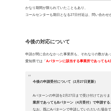
の賃上げに関する改定は福祉・介護職員の
象に幅広く賃上げに対する措置が実施され
かなり期間が限られていたこともあり、
「障害福祉従事者処遇改善緊急支援事業補
コールセンターも期日となる27日付近は、問い合わせ
が公開されました。（1/30記）障害福祉
て 補助金支給対象...
今後の対応について
申請が間に合わなかった事業所も、それなりの数があ
愛知県では「
Aパターンに該当する事業所であっても4
今後の申請受付について（2月27日更新）
Aパターンの申請を2月27日まで受け付けており
業所であってもBパターン（4月受付）で申請する
なお、既にAパターンで申請していただいた場合