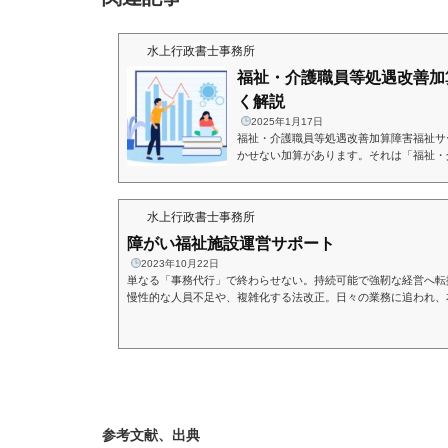
水上行政書士事務所
福祉・介護職員等処遇改善加
く解説
2025年1月17日
福祉・介護職員等処遇改善加算障害福祉サ
かせない加算があります。それは「福祉・
ます。欠かせない加算ですが、その算定要
す。処遇改善加算とは？名称の通り「福祉
的とした加算となり職員の賃金改善に充て
水上行政書士事務所
より「福祉・介護職員等処遇改善加算」に
定前は「処遇改善加算」「特定処遇改善加
障がい福祉施設運営サポート
の3加算となっていました...
2023年10月22日
単なる「事務代行」で終わらせない。持続可能で強靭な経営へ転
慢性的な人員不足や、複雑化する法改正。日々の業務に追われ、
サービス向上」や「スタッフの育成」が後回しになっていません
制度改正への対応は、経営のスピードを鈍らせる大きな要因です
請求の代行による事務手続きの負担軽減、適正な加算取得とコス
法改正に左右されない盤石な運営体制の構築（運営指導への備...
参考文献、出典