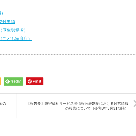
県）
交付要綱
（厚生労働省）
（こども家庭庁）
feedly
Pin it
金の
【報告要】障害福祉サービス等情報公表制度における経営情報
の報告について（令和8年3月31期限）