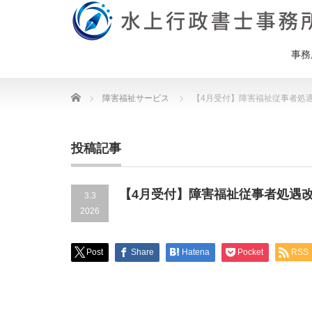
事務
Home
障害福祉サービス
【4月受付】障害福祉従事者処
投稿記事
【4月受付】障害福祉従事者処遇
3.3
2026
Post
Share
Hatena
Pocket
RSS