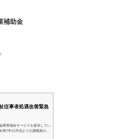
業補助金
が
。
祉従事者処遇改善緊急
金障害福祉サービスを提供してい
令和7年12月頃より介護職員の給
いるのではないでしょうか。今回