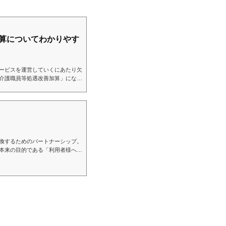
算についてわかりやす
ービスを運営していくにあたり欠
介護職員等処遇改善加算」になり
件は複雑となりますので解説しま
・介護職員」の「処遇改善」を目
る必要があります。令和6年6月
一本化された加算になります。改
算」「ベースアップ等支援加算」
換するためのパートナーシップ。
本来の目的である「利用者様への
か？運営指導への不安や、頻繫な
。当事務所は、加算届出や国保連
ト面の見直しによる収益最大化、