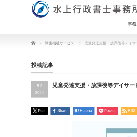
事務
Home
障害福祉サービス
児童発達支援・放課後等デイサ
投稿記事
児童発達支援・放課後等デイサー
5.2
2025
Post
Share
Hatena
Pocket
RSS