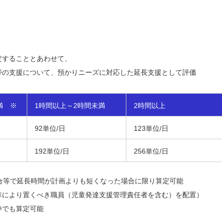
定することとあわせて、
帯の支援について、預かりニーズに対応した延長支援として評価
満 ※
1時間以上～2時間未満
2時間以上
92単位/日
123単位/日
192単位/日
256単位/日
合等で延長時間が計画よりも短くなった場合に限り算定可能
準により置くべき職員（児童発達支援管理責任者を含む）を配置）
枠でも算定可能