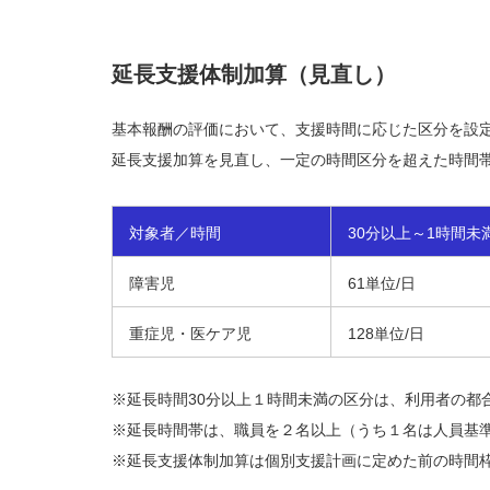
延長支援体制加算（見直し）
基本報酬の評価において、支援時間に応じた区分を設
延長支援加算を見直し、一定の時間区分を超えた時間
対象者／時間
30分以上～1時間未
障害児
61単位/日
重症児・医ケア児
128単位/日
※延長時間30分以上１時間未満の区分は、利用者の都
※延長時間帯は、職員を２名以上（うち１名は人員基
※延長支援体制加算は個別支援計画に定めた前の時間