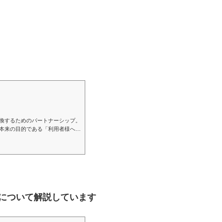
換するためのパートナーシップ。
本来の目的である「利用者様への
か？運営指導への不安や、頻繫な
。当事務所は、加算届出や国保連
ト面の見直しによる収益最大化、
について解説しています