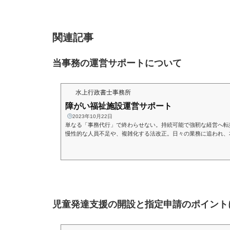
関連記事
当事務の運営サポートについて
水上行政書士事務所
障がい福祉施設運営サポート
2023年10月22日
単なる「事務代行」で終わらせない。持続可能で強靭な経営へ転
慢性的な人員不足や、複雑化する法改正。日々の業務に追われ、
サービス向上」や「スタッフの育成」が後回しになっていません
制度改正への対応は、経営のスピードを鈍らせる大きな要因です
請求の代行による事務手続きの負担軽減、適正な加算取得とコス
法改正に左右されない盤石な運営体制の構築（運営指導への備...
児童発達支援の開設と指定申請のポイント